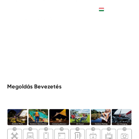
MAGYAR
Nomád terület
Megoldás Bevezetés