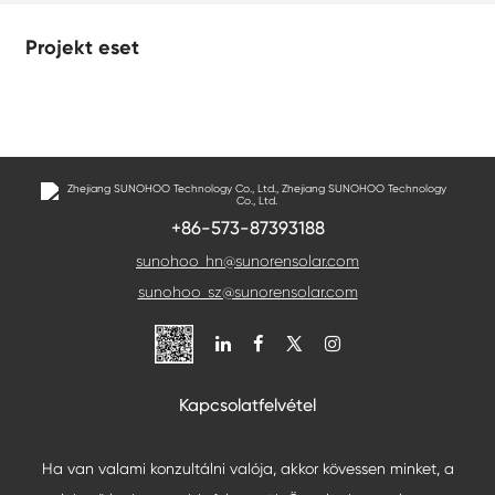
Projekt eset
+86-573-87393188
sunohoo_hn@sunorensolar.com
sunohoo_sz@sunorensolar.com

Kapcsolatfelvétel
Ha van valami konzultálni valója, akkor kövessen minket, a