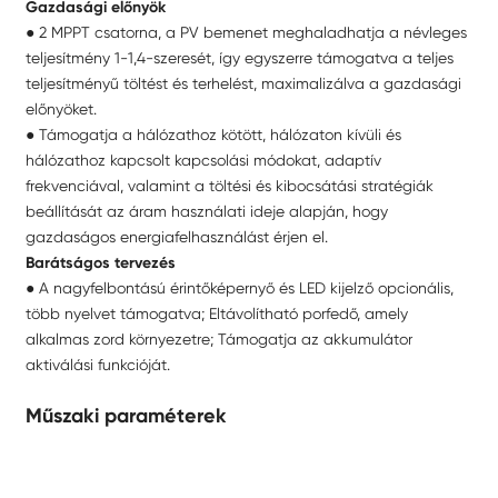
Gazdasági előnyök
● 2 MPPT csatorna, a PV bemenet meghaladhatja a névleges
teljesítmény 1-1,4-szeresét, így egyszerre támogatva a teljes
teljesítményű töltést és terhelést, maximalizálva a gazdasági
előnyöket.
● Támogatja a hálózathoz kötött, hálózaton kívüli és
hálózathoz kapcsolt kapcsolási módokat, adaptív
frekvenciával, valamint a töltési és kibocsátási stratégiák
beállítását az áram használati ideje alapján, hogy
gazdaságos energiafelhasználást érjen el.
Barátságos tervezés
● A nagyfelbontású érintőképernyő és LED kijelző opcionális,
több nyelvet támogatva; Eltávolítható porfedő, amely
alkalmas zord környezetre; Támogatja az akkumulátor
aktiválási funkcióját.
Műszaki paraméterek