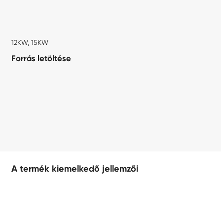
12KW, 15KW
Forrás letöltése
A termék kiemelkedő jellemzői