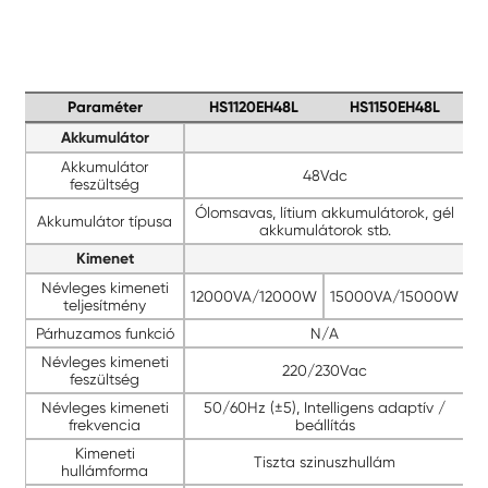
Paraméter
HS1120EH48L
HS1150EH48L
Akkumulátor
Akkumulátor
48Vdc
feszültség
Ólomsavas, lítium akkumulátorok, gél
Akkumulátor típusa
akkumulátorok stb.
Kimenet
Névleges kimeneti
12000VA/12000W
15000VA/15000W
teljesítmény
Párhuzamos funkció
N/A
Névleges kimeneti
220/230Vac
feszültség
Névleges kimeneti
50/60Hz (±5), Intelligens adaptív /
frekvencia
beállítás
Kimeneti
Tiszta szinuszhullám
hullámforma