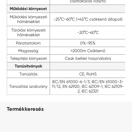
csatlakozás riasztó
Működési környezet
Működési környezeti
-25°C~60°C (>45°C csökkenő állapot)
hőmérséklet
Tárolási környezeti
-20°C~60°C
hőmérséklet
Páratartalom
0%~95%
Magasság
>2000m Csökkenő
Telepítési környezet
Csak beltéri használatra
Tanúsítványok
Tanúsítás
CE, RoHS
IEC/EN 61000-6-1/3, IEC/EN 61000-3-
Tanúsítási szabvány
11/12, EN 62920, IEC 62109-1, IEC 62109-
2, IEC 62321
Termékkeresés