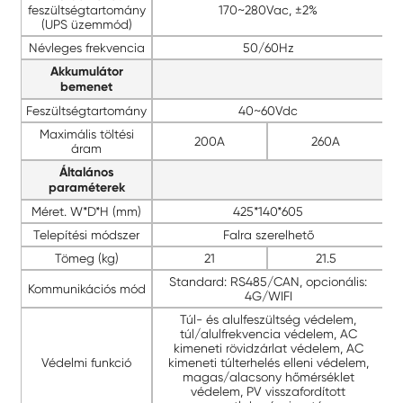
feszültségtartomány
170~280Vac, ±2%
(UPS üzemmód)
Névleges frekvencia
50/60Hz
Akkumulátor
bemenet
Feszültségtartomány
40~60Vdc
Maximális töltési
200A
260A
áram
Általános
paraméterek
Méret. W*D*H (mm)
425*140*605
Telepítési módszer
Falra szerelhető
Tömeg (kg)
21
21.5
Standard: RS485/CAN, opcionális:
Kommunikációs mód
4G/WIFI
Túl- és alulfeszültség védelem,
túl/alulfrekvencia védelem, AC
kimeneti rövidzárlat védelem, AC
Védelmi funkció
kimeneti túlterhelés elleni védelem,
magas/alacsony hőmérséklet
védelem, PV visszafordított