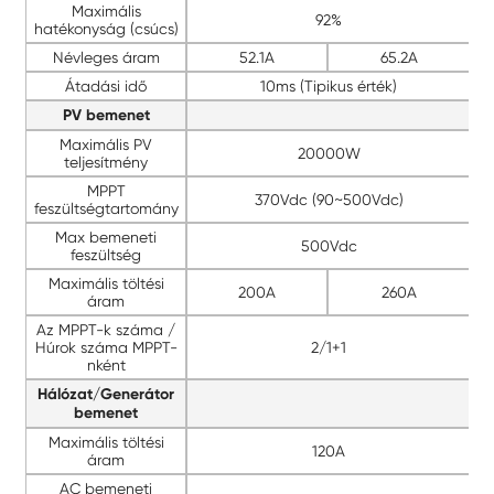
Maximális
92%
hatékonyság (csúcs)
Névleges áram
52.1A
65.2A
Átadási idő
10ms (Tipikus érték)
PV bemenet
Maximális PV
20000W
teljesítmény
MPPT
370Vdc (90~500Vdc)
feszültségtartomány
Max bemeneti
500Vdc
feszültség
Maximális töltési
200A
260A
áram
Az MPPT-k száma /
Húrok száma MPPT-
2/1+1
nként
Hálózat/Generátor
bemenet
Maximális töltési
120A
áram
AC bemeneti