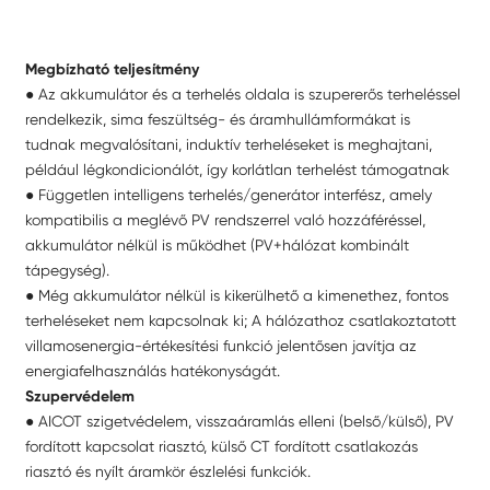
Megbízható teljesítmény
● Az akkumulátor és a terhelés oldala is szupererős terheléssel
rendelkezik, sima feszültség- és áramhullámformákat is
tudnak megvalósítani, induktív terheléseket is meghajtani,
például légkondicionálót, így korlátlan terhelést támogatnak
● Független intelligens terhelés/generátor interfész, amely
kompatibilis a meglévő PV rendszerrel való hozzáféréssel,
akkumulátor nélkül is működhet (PV+hálózat kombinált
tápegység).
● Még akkumulátor nélkül is kikerülhető a kimenethez, fontos
terheléseket nem kapcsolnak ki; A hálózathoz csatlakoztatott
villamosenergia-értékesítési funkció jelentősen javítja az
energiafelhasználás hatékonyságát.
Szupervédelem
● AICOT szigetvédelem, visszaáramlás elleni (belső/külső), PV
fordított kapcsolat riasztó, külső CT fordított csatlakozás
riasztó és nyílt áramkör észlelési funkciók.