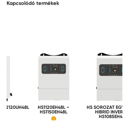
Kapcsolódó termékek
UH48L
HS1120EH48L ~
HS SOROZAT EGYFÁZISÚ
HS1150EH48L
HIBRID INVERTER
HS1085EH48L

