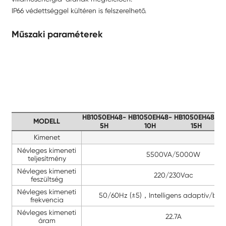
IP66 védettséggel kültéren is felszerelhető.
Műszaki paraméterek
HB1050EH48-
HB1050EH48-
HB1050EH48-
H
MODELL
5H
10H
15H
Kimenet
Névleges kimeneti
5500VA/5000W
teljesítmény
Névleges kimeneti
220/230Vac
feszültség
Névleges kimeneti
50/60Hz (±5)，Intelligens adaptív/beál
frekvencia
Névleges kimeneti
22.7A
áram