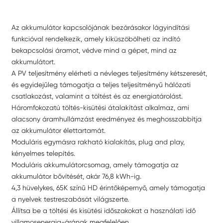
Az akkumulátor kapcsolójának bezárásakor lágyindítási
funkcióval rendelkezik, amely kiküszöbölheti az indító
bekapcsolási áramot, védve mind a gépet, mind az
akkumulátort.
A PV teljesítmény elérheti a névleges teljesítmény kétszeresét,
és egyidejűleg támogatja a teljes teljesítményű hálózati
csatlakozást, valamint a töltést és az energiatárolást.
Háromfokozatú töltés-kisütési átalakítást alkalmaz, ami
alacsony áramhullámzást eredményez és meghosszabbítja
az akkumulátor élettartamát.
Moduláris egymásra rakható kialakítás, plug and play,
kényelmes telepítés.
Moduláris akkumulátorcsomag, amely támogatja az
akkumulátor bővítését, akár 76,8 kWh-ig.
4,3 hüvelykes, 65K színű HD érintőképernyő, amely támogatja
a nyelvek testreszabását világszerte.
Állítsa be a töltési és kisütési időszakokat a használati idő
villamosenergia-árának megfelelően.