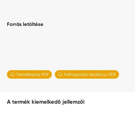
Forrás letöltése

Termékleírás PDF

Felhasználói kézikönyv PDF
A termék kiemelkedő jellemzői